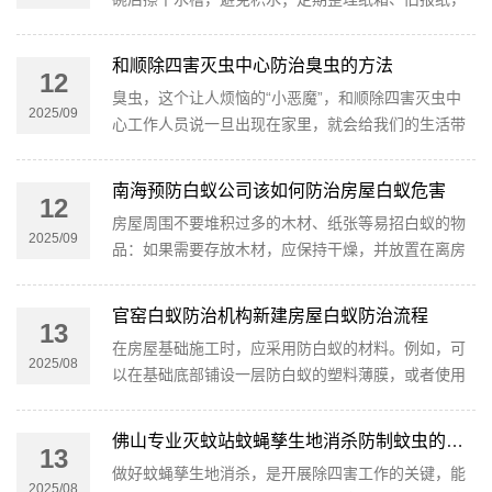
减少蟑螂藏身的“杂物堆”。尤其是南方梅雨季，可在
衣柜、鞋柜放些樟脑丸，既能防潮又能驱赶蟑螂。
和顺除四害灭虫中心防治臭虫的方法
12
臭虫，这个让人烦恼的“小恶魔”，和顺除四害灭虫中
2025/09
心工作人员说一旦出现在家里，就会给我们的生活带
来诸多困扰。不仅会影响睡眠质量，还可能传播疾
病。
南海预防白蚁公司该如何防治房屋白蚁危害
12
房屋周围不要堆积过多的木材、纸张等易招白蚁的物
2025/09
品：如果需要存放木材，应保持干燥，并放置在离房
屋一定距离的地方。同时，要定期检查这些物品，发
现有白蚁迹象及时处理。
官窑白蚁防治机构新建房屋白蚁防治流程
13
在房屋基础施工时，应采用防白蚁的材料。例如，可
2025/08
以在基础底部铺设一层防白蚁的塑料薄膜，或者使用
防白蚁的混凝土，官窑白蚁防治机构说这些材料能够
有效地阻止白蚁从地下进入房屋。
佛山专业灭蚊站蚊蝇孳生地消杀防制蚊虫的方法有哪些
13
做好蚊蝇孳生地消杀，是开展除四害工作的关键，能
2025/08