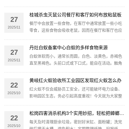
堆放的杂物，密封下水道口和墙体缝隙，减少老鼠的
藏身之处。
桂城杀虫灭鼠公司餐厅和客厅如何布放粘鼠板
27
餐厅中会放置一些食物，在客厅中通常放置一些小吃
2025/11
零食，这些食物会吸收老鼠，因而在餐厅和客厅也应
放置一些灭鼠工具（粘鼠板、灭鼠夹等），特别是拐
角，餐桌底部和放置零食的橱柜。
丹灶白蚁备案中心白蚁的多样食物来源
27
白蚁体软而小，通常长而圆，白色、淡黄色，赤褐色
2025/11
直至黑褐色。头前口式或下口式，能自在活动。触角
念珠状，腹基粗壮，前后翅等长；蚂蚁触角膝状，腹
基瘦细，前翅大于后翅。
黄岐红火蚁验收所工业园区发现红火蚁怎么办
22
红火蚁不仅会威胁员工安全，还可能破坏电力设备、
2025/10
影响园区生态，务必引起高度重视！今天就为大家整
理一套针对性的工业园区红火蚁防治方案，赶紧转发
收藏～
松岗四害消杀机构3个实用妙招，轻松把蟑螂“一锅端”
22
每天及时清理厨余垃圾，密封好米缸、面粉罐；洗完
2025/10
碗后擦干水槽，避免积水；定期整理纸箱、旧报纸，