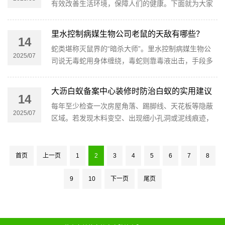
有效改善生活环境，保障人们的健康。下面就为大家
介绍一套简单实用的蚊蝇孳生地消杀方法。
里水控制病媒生物公司老鼠的天敌有哪些？
14
蛇类堪称灭鼠界的“暗杀大师”。里水控制病媒生物公
2025/07
司说无毒蛇用身体缠绕，毒蛇则靠毒液出击，手段多
样。不管是田野、森林还是河边，蛇无处不在，冷不
丁就给老鼠来个“突然袭击”，让老鼠无处可逃。
大沥白蚁备案中心装修时防治白蚁的实用建议
14
每年至少检查一次房屋角落、踢脚线、天花板等隐蔽
2025/07
区域。若发现木料变空、出现细小孔洞或泥线痕迹，
需立即联系专业机构处理，切勿自行撬动，以免白蚁
扩散。
首页
上一页
1
2
3
4
5
6
7
8
9
10
下一页
尾页