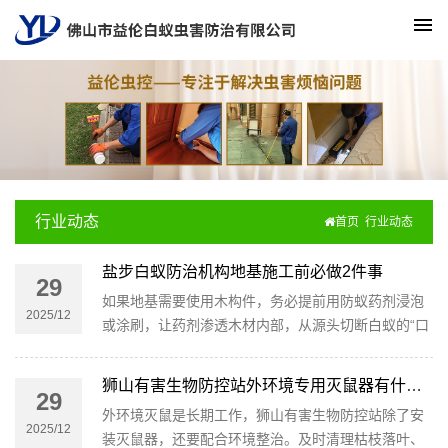
行业动态
首页
行业动态
盐步白蚁防治机构地基施工前必做2件事
29
如果地基需要使用木构件，务必提前用防蚁药剂浸泡
2025/12
或涂刷，让药剂渗透木材内部，从源头切断白蚁的“口
粮”。记住，不合格的木材是白蚁入侵的重要突破口！
狮山有害生物防控站外环境专用灭鼠器有什么优势
29
外环境灭鼠是长期工作，狮山有害生物防控站除了安
2025/12
装灭鼠器，还要配合环境整治。及时清理枯枝落叶、