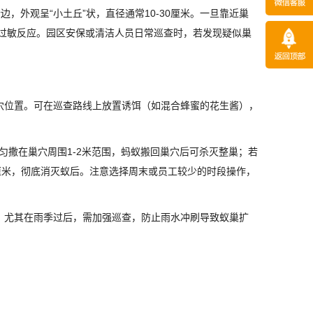
，外观呈“小土丘”状，直径通常10-30厘米。一旦靠近巢
过敏反应。园区安保或清洁人员日常巡查时，若发现疑似巢
穴位置。可在巡查路线上放置诱饵（如混合蜂蜜的花生酱），
均匀撒在巢穴周围1-2米范围，蚂蚁搬回巢穴后可杀灭整巢；若
厘米，彻底消灭蚁后。注意选择周末或员工较少的时段操作，
。尤其在雨季过后，需加强巡查，防止雨水冲刷导致蚁巢扩