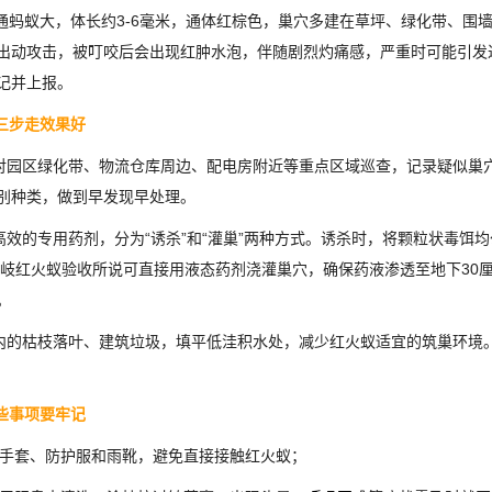
蚂蚁大，体长约3-6毫米，通体红棕色，巢穴多建在草坪、绿化带、围墙边
出动攻击，被叮咬后会出现红肿水泡，伴随剧烈灼痛感，严重时可能引发
记并上报。
三步走效果好
对园区绿化带、物流仓库周边、配电房附近等重点区域巡查，记录疑似巢
别种类，做到早发现早处理。
高效的专用药剂，分为“诱杀”和“灌巢”两种方式。诱杀时，将颗粒状毒饵
黄岐红火蚁验收所说可直接用液态药剂浇灌巢穴，确保药液渗透至地下30
。
内的枯枝落叶、建筑垃圾，填平低洼积水处，减少红火蚁适宜的筑巢环境
些事项要牢记
手套、防护服和雨靴，避免直接接触红火蚁；