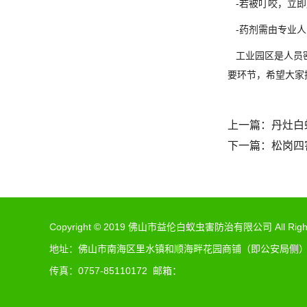
-若被叮咬，立即
-药剂需由专业人
工业园区是人员密
要环节，希望大家
上一篇：
丹灶白
下一篇：
松岗四
Copyright © 2019 佛山市益伦白蚁虫害防治有限公司 All Rights
地址：佛山市南海区里水镇和顺海畔花园商铺（即公安局侧）（佛
传真：0757-85110172 邮箱：