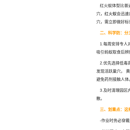
红火蚁体型比普通
穴，
红火蚁
会迅速
穴，需立即做好标
二、科学防：分
1.每周安排专人
吸引蚂蚁取食后辨
2.优先选择低毒
发现活跃巢穴， 
避免药剂接触人体
3.及时清理园区
散。
三、划重点：这
-作业时务必穿戴