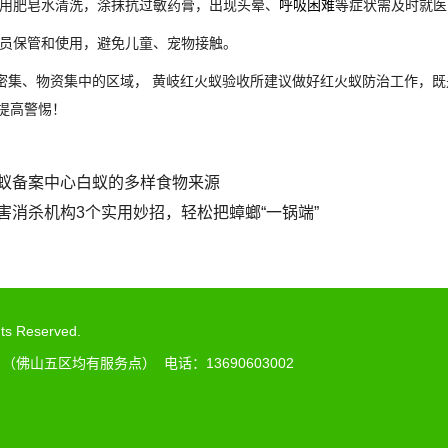
用肥皂水清洗，涂抹抗过敏药膏，出现头晕、
呼吸困难
等症状需及时就医
员保管和使用，避免儿童、宠物接触。
集、物资集中的区域， 黄岐红火蚁验收所建议做好红火蚁防治工作，既
提高警惕！
蚁备案中心白蚁的多样食物来源
害消杀机构3个实用妙招，轻松把蟑螂“一锅端”
 Reserved.
山五区均有服务点） 电话：13690603002