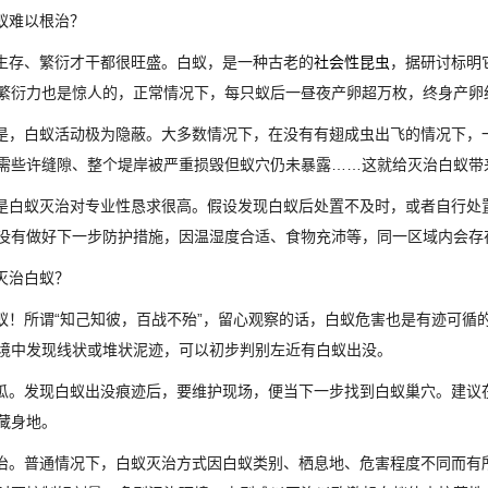
蚁难以根治？
存、繁衍才干都很旺盛。白蚁，是一种古老的
社会性昆虫
，据研讨标明
繁衍力也是惊人的，正常情况下，每只蚁后一昼夜产卵超万枚，终身产卵
，白蚁活动极为隐蔽。大多数情况下，在没有有翅成虫出飞的情况下，
需些许缝隙、整个堤岸被严重损毁但蚁穴仍未暴露……这就给灭治白蚁带
白蚁灭治对专业性恳求很高。假设发现白蚁后处置不及时，或者自行处
没有做好下一步防护措施，因温湿度合适、食物充沛等，同一区域内会存
灭治白蚁？
！所谓“知己知彼，百战不殆”，留心观察的话，白蚁危害也是有迹可循
境中发现线状或堆状泥迹，可以初步判别左近有白蚁出没。
。发现白蚁出没痕迹后，要维护现场，便当下一步找到白蚁巢穴。建议
藏身地。
。普通情况下，白蚁灭治方式因白蚁类别、栖息地、危害程度不同而有