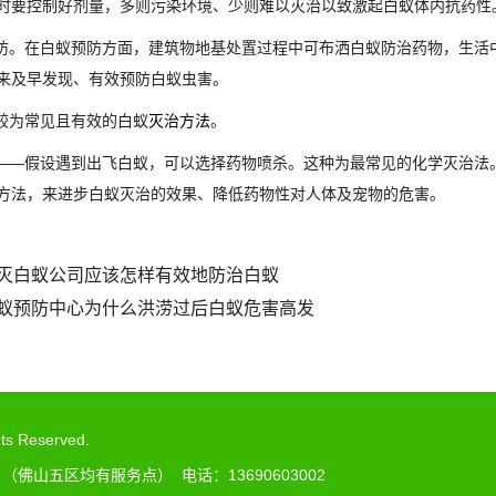
时要控制好剂量，多则污染环境、少则难以灭治以致激起白蚁体内抗药性
。在白蚁预防方面，建筑物地基处置过程中可布洒白蚁防治药物，生活
来及早发现、有效预防白蚁虫害。
较为常见且有效的白蚁
灭治方法
。
—假设遇到出飞白蚁，可以选择药物喷杀。这种为最常见的化学灭治法
方法，来进步白蚁灭治的效果、降低药物性对人体及宠物的危害。
灭白蚁公司应该怎样有效地防治白蚁
蚁预防中心为什么洪涝过后白蚁危害高发
 Reserved.
山五区均有服务点） 电话：13690603002