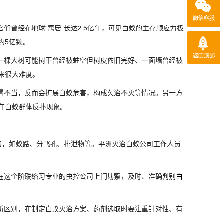
它们曾经在地球“寓居”长达2.5亿年，可见白蚁的生存顺应力极
约5亿颗。
一棵大树可能树干曾经被蛀空但树皮依旧完好、一面墙曾经被
来很大难度。
置不当，反而会扩展白蚁危害，构成久治不灭等情况。另一方
在白蚁群体反扑现象。
的，如蚁路、分飞孔、排泄物等。平洲灭治白蚁公司工作人员
在这个阶联络习专业的虫控公司上门勘察，及时、准确判别
白
所区别，在制定白蚁灭治方案、药剂选取时要注重针对性、有