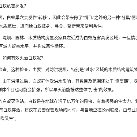
白蚁危害高发？
，白蚁巢穴会发作“转移”，因此会带来除了“纷飞”之外的另一种“分巢”
木质疏松，进而给白蚁藏身、寻食、繁衍带来便利条件。
堤坝、园林、木质结构房屋及家具左近成为
白蚁危害
高发区域，一旦情
区域内蚁害水平，并构成恶性循环。
，如何有效灭治白蚁呢？
查。这种检查，主要针对防洪堤坝、特别是“过水”区域的木质结构建筑
由于洪涝过后，白蚁群体受洪水影响，其数目及范围还处于“恢复期”，
群体个目也可能会扩张，所以早灭治能抵达整体“打击”的效果。
的
白蚁灭治站
。白蚁是在地球存活了亿万年的昆虫，有着极强的生命力、
有白蚁存活，建议在妥善保管现场的同时，与当地虫控公司联络，由专业
吹又生”。