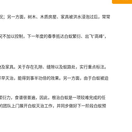
情况；另一方面，树木、木质房屋、家具被洪水浸泡过后，常常
况不加以控制，下一年度的春季抵达白蚁繁衍、出飞“高峰”，
物及家具。关于存在孔隙、缝隙以及蚁路处，实行重点标注。
尽早灭治，能得到事半功倍的效果。另一方面，由于白蚁被迫
繁衍力，食谱很普遍，因此，根治白蚁是一项较难完成的任
的团队上门展开白蚁灭治工作，并同步做好下一阶段白蚁预