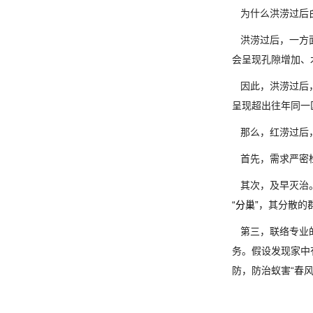
为什么洪涝过后
洪涝过后，一方面
会呈现孔隙增加、
因此，洪涝过后，
呈现超出往年同一
那么，红涝过后
首先，需求严密检
其次，及早灭治。
“分巢”
，其分散的
第三，联络专业
务。假设发现家中
防，防治蚁害“春风