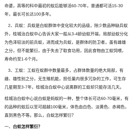
命婆，高等的科中最初的蚁后能够活60-70年，普通都可活15-30
年，最长可长达100多年。
2、兵蚁：兵蚁是白蚁群体中变化较大的品级，除少数品种缺兵蚁
外，桂城治白蚁中心告诉大家一般从3-4龄幼蚁开端，局部幼蚁分化
为色泽较淡的前兵蚁，进而成为兵蚁，是群体的防卫者，虽有雌雄
之分，但不能繁衍，由于失去了取食功用，因此食物由工蚁饲喂，
寿命约至1-6个月。
3、工蚁：工蚁在蚁群中数量最多，占群体数量的绝大局部，有
雌、雄性别之分，无生殖机能，担任巢内很多冗杂的工作，可生存
几星期至3-7年，桂城治白蚁中心说离群的工蚁却只能存活几天。
桂城治白蚁中心说白蚁是蚂蚁的一种，整个体长可达60-70毫米，有
的品种的蚁后以至可超越100毫米，体色由白色、淡黄色、赤褐色，
直到黑色不等。那么，白蚁怎样繁衍？
一、
白蚁怎样繁衍？