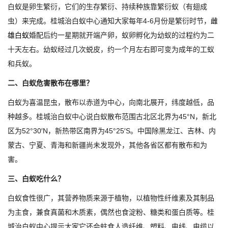
白蚁是卵生繁衍，它们的生存繁衍、持续种族靠繁衍蚁（有翅成
虫）来完成。桂城治白蚁中心通知大家每年4-6月份是繁衍时节，
雌
雄白蚁
婚配后约一星期就开端产卵，蚁卵孵化为幼蚁的过程约为二
十天左右。幼蚁经过几次蜕皮，约一个月左右即可变为成年的工蚁
和兵蚁。
二、白蚁危害散布在哪里？
白蚁为喜温昆虫，散布以赤道为中心，向南北展开，纬度越低，品
种越多。桂城治白蚁中心说白蚁散布范围古北区北界为45°N，新北
区为52°30′N，新热带区南界为45°25′S。中国除黑龙江、吉林、内
蒙古、宁夏、青海和新疆尚未发现外，其他各省区都有散布和为
害。
三、白蚁吃什么？
白蚁食性很广，其营养物质来源于植物，以植物性纤维素及其制品
为主食，兼食真菌和木质素，偶然也食淀粉、糖类和蛋白质等。桂
城治白蚁中心提示大家它还会蛀食人造纤维、塑料、电线、电缆以