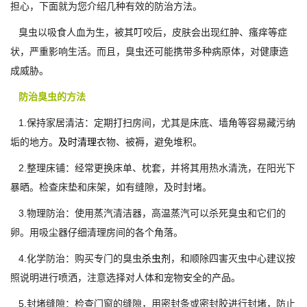
担心，下面就为您介绍几种有效的防治方法。
臭虫以吸食人血为生，被其叮咬后，皮肤会出现红肿、瘙痒等症
状，严重影响生活。而且，臭虫还可能携带多种病原体，对健康造
成威胁。
防治臭虫的方法
1.保持家居清洁：定期打扫房间，尤其是床底、墙角等容易藏污纳
垢的地方。
及时清理
衣物、被褥，避免堆积。
2.整理床铺：经常更换床单、枕套，并将其用热水清洗，在阳光下
暴晒。检查床垫和床架，如有缝隙，及时封堵。
3.物理防治：使用蒸汽清洁器，高温蒸汽可以杀死臭虫和它们的
卵。用吸尘器仔细清理房间的各个角落。
4.化学防治：购买专门的臭虫
杀虫剂
，和顺除四害灭虫中心建议按
照说明进行喷洒，注意选择对人体和宠物安全的产品。
5.封堵缝隙：检查门窗的缝隙，用密封条或密封胶进行封堵，防止