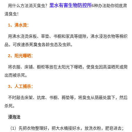
里水有害生物防控所
用什么方法消灭臭虫？
6种办法助你彻底肃
清臭虫！
1、沸水烫：
用沸水浇烫床板、草垫、书橱和家具等缝隙，沸水浸泡衣物等棉织
品，可疾速
杀死臭虫
各龄虫态及虫卵。
2、阳光曝晒：
将衣服、床铺、橱柜等放在太阳光下曝晒，使臭虫因高温晒死或爬
出而被杀死。
3、人工捕杀：
不时敲击床架、炕席、书橱、褥垫等，将臭虫从荫蔽处震下，然后
杀死。
浸泡法
（1）先把衣物整理好，把大水桶接好水，放洗衣粉，肥皂进去；