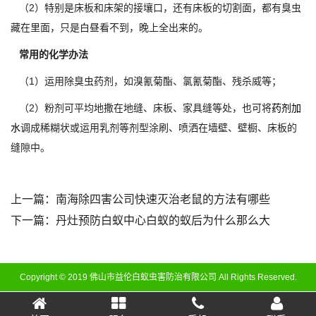
（2）特别是床板和床架的接壤口，还有床板的切割面，都有臭虫
藏在里面，只是白昼看不到，晚上全出来的。
常用的化学办法
（1）运用除臭虫药剂，如溴氰菊酯、氯氰菊酯、残杀威等；
（2）粉剂可平均地撒在地缝、床板、家具缝等处，也可将
药剂加
水
调成稀糊状或运用乳剂等剂型涂刷、喷洒在墙壁、壁橱、床板的
缝隙中。
上一篇：
南海除四害公司快速灭治老鼠的方法有哪些
下一篇：
丹灶预防白蚁中心白蚁的蚁后为什么那么大
Copyright © 2019 佛山市益伦白蚁虫害防治有限公司 All Rights Reserved.