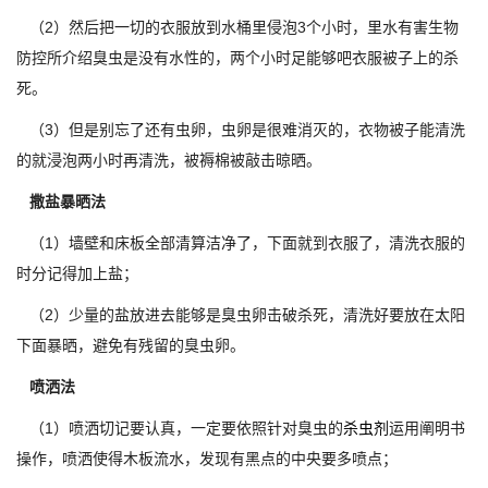
（2）然后把一切的衣服放到水桶里侵泡3个小时，里水有害生物
防控所介绍臭虫是没有水性的，两个小时足能够吧衣服被子上的杀
死。
（3）但是别忘了还有虫卵，虫卵是很难消灭的，衣物被子能清洗
的就浸泡两小时再清洗，被褥棉被敲击晾晒。
撒盐暴晒法
（1）墙壁和床板全部清算洁净了，下面就到衣服了，清洗衣服的
时分记得加上盐；
（2）少量的盐放进去能够是臭虫卵击破杀死，清洗好要放在太阳
下面暴晒，避免有残留的臭虫卵。
喷洒法
（1）喷洒切记要认真，一定要依照针对臭虫的
杀虫剂
运用阐明书
操作，喷洒使得木板流水，发现有黑点的中央要多喷点；