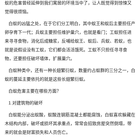
蚁的危害曾经延伸到我们寓居的环境当中了，让人既觉得到惊悚又
觉得很烦恼。
白蚁的凶猛之处，在于它们分工明白，其中蚁王和蚁后主要担任产
卵孕育下一代；兵蚁主要担任维护巢穴，也就是看门；工蚁担任进
来寻寻食物，消化后成糖浆，反哺给蚁王、蚁后、兵蚁、若蚁，也
就是说假设没有工蚁，它们都会活活饿死。工蚁不只担任寻寻食
物，还要担任破坏墙体，扩展巢穴。
白蚁种类中，还有一种长翅繁衍蚁，数量约占蚁群的三分之一，白
蚁的蔓延主要依托的就是这些长翅繁衍蚁。
白蚁危害主要在哪些方面？
1.对建筑物的破坏
白蚁能分泌出蚁酸，蚁酸连钢筋混凝土都能腐蚀，白蚁喜欢躲藏在
木结构内部，破坏或损坏其承重点，常常会招致房屋突然倒塌，带
来的就会是财富损失和人员伤亡。