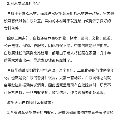
2.对木质家具的危害
白蚁十分喜欢木材，而现往常家里装潢用的木材越来越多，室内假
设没有做过防白蚁处置，室内的木材等于就是给白蚁提供了良好的
食料条件。
除以上两点外，白蚁还会危害农作物、树木、图书、文物、纸币、
公开电缆、织物、衣服等，因此白蚁不除，带来的就是经济损失。
白蚁腐蚀钱的案例比比皆是，都是由于老人将钱藏在家里，几十年
后需求才拿出来，最后发现钱都被
腐蚀
了。
白蚁能感遭到细微的空气运动、温度变化、二氧化碳的气体密度变
化。也就是说白蚁的警觉性很高，只需一有动静，白蚁同伴之间就
会用触碰和振动传送消息。因此当家里发现有白蚁踪迹时，切忌不
可惊扰白蚁，一旦白蚁受扰，收到信息，便会逃窜去别处危害。
屋里灭治白蚁喷什么有效果？
1.含有联苯菊酯成分的白蚁药，房屋装修前做预防或者是家里曾经