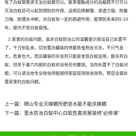
有了白蚁窝需求灭治白蚁都可以。联苯菊酯成分的
白蚁药
不只可以
灭治白蚁还可以起到预防的作用，运用后降解慢、渗透力强、附着
力强、耐遇水冲刷，对白蚁有一定的趋避作用，能预防未来的5-10
年，屋内不受白蚁腐蚀。
2.家里的白蚁问题，盐步白蚁防治公司温馨提示假设自己处置不
了，千万别乱来，切勿置办罐装的喷雾
杀虫剂
去灭杀，不只气息
大，危害也大。而且罐装的杀虫剂只能是发现白蚁运用，能杀死白
蚁，但关于巢穴内部的白蚁却没有任何要挟。当你处置不了白蚁问
题，可以请当地专业除虫师能提供家庭现场除虫效劳。帮您全面处
置家里的白蚁问题。
上一篇：
狮山专业灭蟑螂所肥皂水能不能杀蟑螂
下一篇：
里水防治白蚁中心白蚁危害房屋装修“必修课”