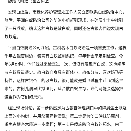
疑婚飞时迁飞至古树上
发现白蚁后，市绿化养护管理处工作人员立即联系白蚁防治中心，
随后，
平洲白蚁防治
公司的防治小组赶到现场，在碎屑尘土中找到
了一只兵蚁，确认这种白蚁是散白蚁，同时还在古银杏西边发现
白
蚁蚁道
。
平洲白蚁防治公司介绍，古树名木白蚁防治是一项重要工作，这棵
千年古银杏周边，装置有白蚁监测系统，每年都会来定期检查。今
年6月份时，他们就过来检查过一次，但没有发现有白蚁，这也阐明
散白蚁数量很少。散白蚁自身具有群体小、散布分散、喜欢婚飞等
特性，这棵古银杏上的散白蚁，很可能就是婚飞过程中迁飞到这里
来的。古树孔洞里比拟湿润，适合散白蚁生存，它们可能会选择把
这里作为它们的巢穴。
经过现场讨论，第一步仍然是为古银杏清理创口中的碎屑尘土以及
上面的小构树，并用杀菌药物清洗；第二步是为创口涂抹防腐剂，
避免古银杏木质进一步腐朽；第三步是喷施防治白蚁的药水，由于