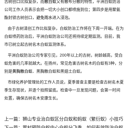
古树创口比拟复杂，而
散白蚁
又有散布分散的特性，平洲白蚁防治
公司工作人员表示会把一切大小创口都喷施到位；第四步是用聚氨
酯封锁古树创口，
避免雨水
进入浸泡。
由于古树清创工作比拟复杂，白蚁防治工作将在下周一开端。在为
白蚁喷药防治后，平洲白蚁防治公司还将持续定期监测。目前，我
市已树立起古树名木白蚁监测体系。
平洲白蚁防治公司专家引见，200年以上的古树，树龄越高，受白
蚁危害的几率就越大。在扬州，常见危害古树名木的白蚁有3种，分
别是
黄胸散白蚁
、黑胸散白蚁和黑翅土白蚁。
市绿化养护管理处的工作人员说，夏季普查主要是检查古树名木夏
季生存现状，并逐个拍照留底。检查中一旦发现问题，会第一时间
处置，确保古树名木安康生长。
上一篇：
狮山专业治白蚁区分白蚁和蚂蚁（繁衍蚁）小技巧
下一篇：
罗村预防白蚁中心白蚁分飞季，如何有效防治白蚁