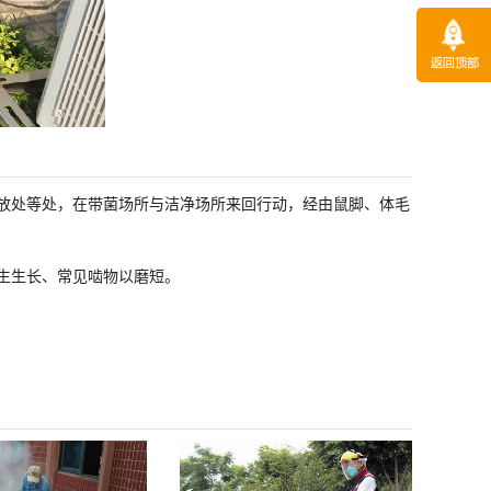
放处等处，在带菌场所与洁净场所来回行动，经由鼠脚、体毛
生生长、常见啮物以磨短。