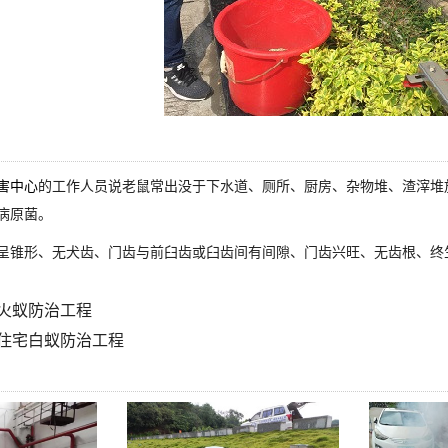
害中心
的工作人员说老鼠常出没于下水道、厕所、厨房、杂物堆、渣滓堆
病原菌。
呈锥形、无犬齿、门齿与前臼齿或臼齿间有间隙、门齿兴旺、无齿根、终
火蚁防治工程
住宅白蚁防治工程