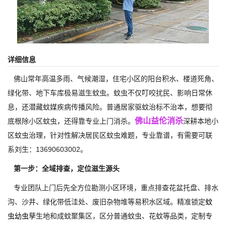
详细信息
佛山常年高温多雨、气候潮湿，住宅小区的阳台积水、楼道死角、
绿化带、地下车库极易滋生蚊虫。蚊虫不仅叮咬扰民、影响日常休
息，还潜藏蚊媒疾病传播风险。普通居家驱蚊治标不治本，想要彻
佛山益伦消杀
底根除小区蚊虫，还得靠专业上门消杀。
深耕本地小
区蚊虫治理，针对性解决居民区蚊虫难题，专业靠谱，有需要可联
系刘生：13690603002。
第一步：全域排查，定位滋生源头
专业团队上门后先全方位勘测小区环境，重点排查花盆托盘、排水
沟、沙井、绿化带低洼处、废旧杂物堆等易积水区域。精准锁定
蚊
虫幼虫
孳生地和成蚊聚集区，区分普通蚊虫、花蚊等品类，定制专