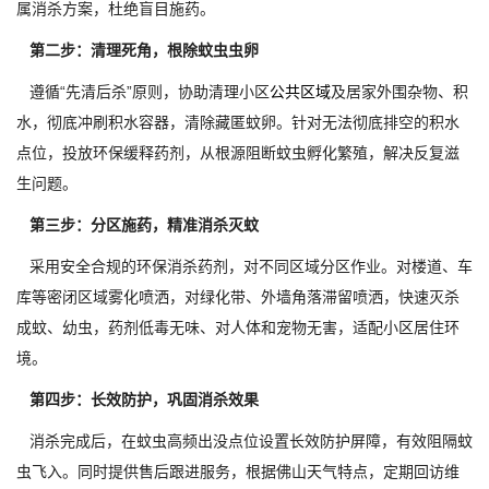
属消杀方案，杜绝盲目施药。
第二步：清理死角，根除蚊虫虫卵
遵循“先清后杀”原则，协助清理小区
公共区域
及居家外围杂物、积
水，彻底冲刷积水容器，清除藏匿蚊卵。针对无法彻底排空的积水
点位，投放环保缓释药剂，从根源阻断蚊虫孵化繁殖，解决反复滋
生问题。
第三步：分区施药，精准消杀灭蚊
采用安全合规的环保消杀药剂，对不同区域分区作业。对楼道、车
库等密闭区域雾化喷洒，对绿化带、外墙角落滞留喷洒，快速灭杀
成蚊、幼虫，药剂低毒无味、对人体和宠物无害，适配小区居住环
境。
第四步：长效防护，巩固消杀效果
消杀完成后，在蚊虫高频出没点位设置长效防护屏障，有效阻隔蚊
虫飞入。同时提供售后跟进服务，根据佛山天气特点，定期回访维