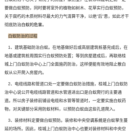
要做白蚁预防，同时要将室外的植物如树木、花草实行白蚁预防，
关于腐朽的木质材料尽最大的力气清算干净，以绝“后”患，如此才干
彻底防治
白蚁的危害
。
白蚁防治的过程
1、建筑基础防治白蚁。在地基做好后或高层建筑桩基完成后，在
地基或建筑桩周围实行白蚁预防处置；等到房屋建成后，再联络桂
城上门白蚁防治中心上门全面施药防治，这样便能有效地阻止散白
蚁从公开爬入房屋内。
2、电缆线路和管道口处一定要做白蚁防治措施，桂城上门白蚁防
治中心说公开电缆线路管道和水管道进出口是白蚁爬行的主要通
道。所以房子装修前铺设电缆和水管等管道时，一定要实施白蚁药
物，对关键部分采用防蚁材料，以预防白蚁由这些孔道爬入。
3、装修材料定要做白蚁预防。装修和中央
空调系统
是白蚁孳生蔓
延的场所。因此，桂城上门白蚁防治中心也要对装修材料和中央空