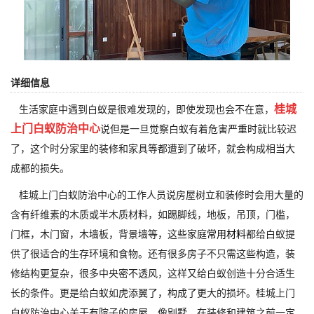
详细信息
桂城
生活家庭中遇到白蚁是很难发现的，即使发现也会不在意，
上门白蚁防治中心
说但是一旦觉察白蚁有着危害严重时就比较迟
了，这个时分家里的装修和家具等都遭到了破坏，就会构成相当大
成都的损失。
桂城上门白蚁防治中心的工作人员说房屋树立和装修时会用大量的
含有纤维素的木质或半木质材料，如踢脚线，地板，吊顶，门槛，
门框，木门窗，木墙板，背景墙等，这些家庭
常用材料
都给白蚁提
供了很适合的生存环境和食物。还有很多房子不只需这些构造，装
修结构更复杂，很多中央密不透风，这样又给白蚁创造十分合适生
长的条件。更是给白蚁如虎添翼了，构成了更大的损坏。桂城上门
白蚁防治中心关于有院子的房屋，像别墅，在装修和建筑之前一定