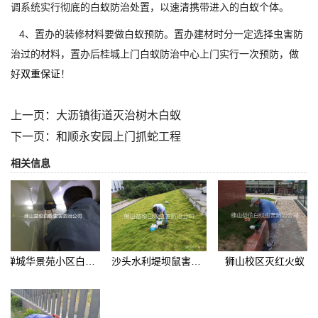
调系统实行彻底的白蚁防治处置，以速清携带进入的白蚁个体。
4、置办的装修材料要做白蚁预防。置办建材时分一定选择虫害防
治过的材料，置办后桂城上门白蚁防治中心上门实行一次预防，做
好
双重保证
！
上一页：
大沥镇街道灭治树木白蚁
下一页：
和顺永安园上门抓蛇工程
相关信息
禅城华景苑小区白蚁防治
沙头水利堤坝鼠害防控工程
狮山校区灭红火蚁