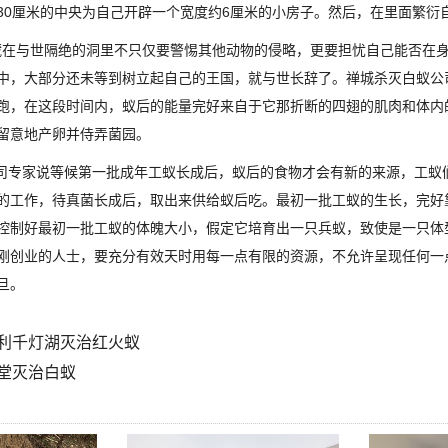
30厘米的中央为自己开辟一个宽度约6厘米的小房子。然后，在里面繁衍
在与世隔绝的洞里不只仅要警惕其他动物的侵略，更要担忧自己能否在
中，大部分还未等到树立起自己的王国，就与世长辞了。禅城杀灭白蚁公
跑，在这段时间内，蚁后的能量完好来自于它那折断的四翅的肌肉和体内
留意地产卵并侍弄菌园。
专家说等候第一批成年工蚁长成后，蚁后的食物才会有新的来源，工蚁
的工作，待真菌长成后，取出来供给蚁后吃。最初一批工蚁的生长，完好
控制好最初一批工蚁的体魄大小，假定它培育出一只兵蚁，致使是一只体
刚创业的人士，要充分有效天时用每一点有限的资源，不允许呈现任何一
旦。
利千灯湖灭治红火蚁
堂灭治白蚁