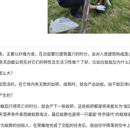
，主要以纤维为食，在白蚁繁衍建筑巢穴的时分，会对人类建筑构成庞
杀灭白蚁公司
先对它们的特性及生活习性做个了却，比如白蚁蚁后为什么
那么大？
而活的，在它体内有无数的幼卵，成熟时，就会产出幼蚁。由于蚁后体
产生的？
的蚁后
行将死亡的时分，就会产下一些蚁卵，这些蚁卵都是将来能长为“蚁
天营养条件差而被蚁群淘汰，最后蚁群也是将一只最能“传宗接代”的蚁继承
为蚁群的创始人，在荣耀地完成了交配的任务后，就由空中降落到空中上