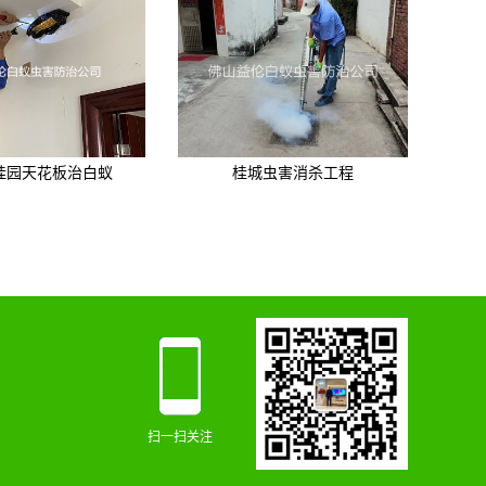
桂园天花板治白蚁
桂城虫害消杀工程
扫一扫关注