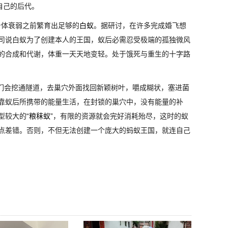
自己的后代。
身体衰弱之前繁育出足够的
白蚁
。据研讨，在许多完成婚飞想
司说白蚁为了创建本人的王国，蚁后必需忍受极端的孤独微风
的合成和代谢，体重一天天地变轻。处于饿死与重生的十字路
们会挖通隧道，去巢穴外面找回新颖树叶，嚼成糊状，塞进菌
靠蚁后所携带的能量生活，在封锁的巢穴中，没有能量的补
型较大的
“粮秣蚁”
，有限的资源就会完好消耗殆尽，这时的蚁
点差错。否则，不但无法创建一个庞大的蚂蚁王国，就连自己