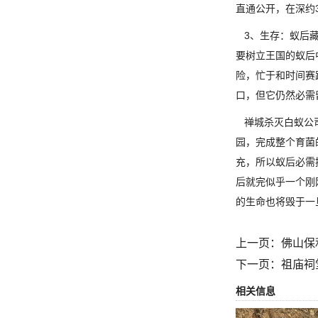
直通公开，在深约
3、生存：蚁后藏
要树立王国的蚁后
险，忙于和时间赛
口，但它仍然必需
禅城杀灭白蚁公司
园，完成整个育菌
充，所以蚁后必需
后就完似乎一个刚
的生命也将毁于一
上一页：
佛山保
下一页：
祖庙祠
相关信息