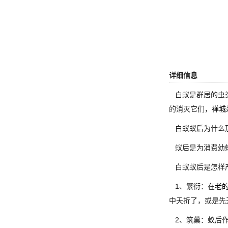
详细信息
白蚁是群居的虫类
的消灭它们，
禅城
白蚁蚁后为什么
蚁后是为消费幼蚁
白蚁蚁后是怎样
1、繁衍：在
老
中夭折了，或是先
2、筑巢：蚁后作